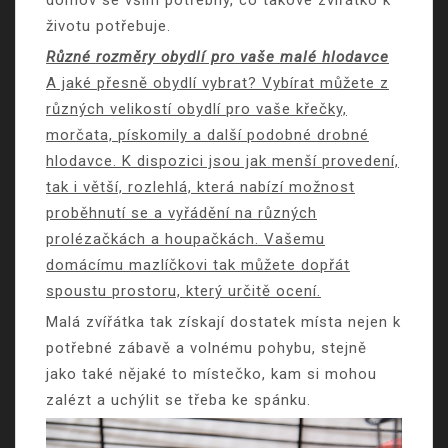
životu potřebuje.
Různé rozměry obydlí pro vaše malé hlodavce
A jaké přesně obydlí vybrat? Vybírat můžete z
různých velikostí obydlí pro vaše křečky,
morčata, pískomily a další podobné drobné
hlodavce. K dispozici jsou jak menší provedení,
tak i větší, rozlehlá, která nabízí možnost
proběhnutí se a vyřádění na různých
prolézačkách a houpačkách. Vašemu
domácímu mazlíčkovi tak můžete dopřát
spoustu prostoru, který určitě ocení.
Malá zvířátka tak získají dostatek místa nejen k
potřebné zábavě a volnému pohybu, stejně
jako také nějaké to místečko, kam si mohou
zalézt a uchýlit se třeba ke spánku.