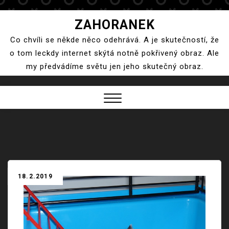
Skip
ZAHORANEK
to
Co chvíli se někde něco odehrává. A je skutečností, že
content
o tom leckdy internet skýtá notně pokřivený obraz. Ale
my předvádíme světu jen jeho skutečný obraz.
Close
Menu
18.2.2019