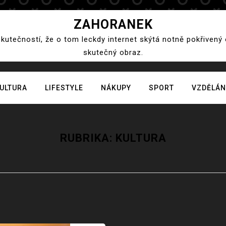
ZAHORANEK
skutečností, že o tom leckdy internet skýtá notně pokřivený
skutečný obraz.
ULTURA
LIFESTYLE
NÁKUPY
SPORT
VZDĚLÁN
RUBRIKA:
KULTURA