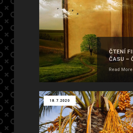
ČTENÍ F
ČASU – 
Read More
18.7.2020