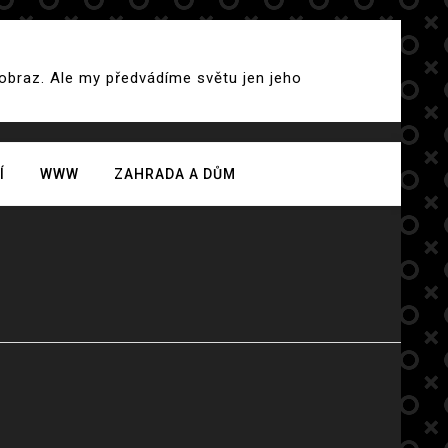
 obraz. Ale my předvádíme světu jen jeho
Í
WWW
ZAHRADA A DŮM