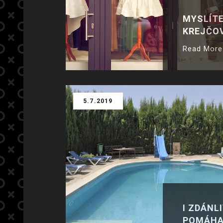
MYSLÍTE
KREJČO
Read More
5.7.2019
I ZDÁNL
POMÁHA