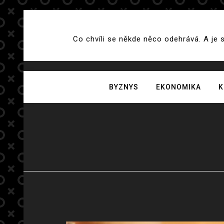
Skip
to
Co chvíli se někde něco odehrává. A je 
content
BYZNYS
EKONOMIKA
K