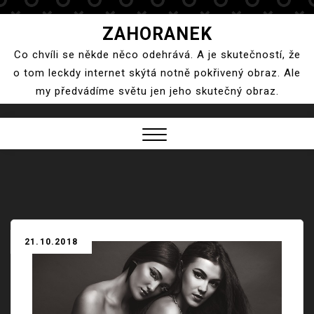
Skip
ZAHORANEK
to
Co chvíli se někde něco odehrává. A je skutečností, že
content
o tom leckdy internet skýtá notně pokřivený obraz. Ale
my předvádíme světu jen jeho skutečný obraz.
Close
Menu
21.10.2018