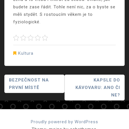
budete zase řádit. Tohle není nic, za o byste se
měli stydět. S rostoucím věkem je to
fyziologické.
Kultura
Navigace
BEZPEČNOST NA
KAPSLE DO
PRVNÍ MÍSTĚ
KÁVOVARU: ANO ČI
Pro
NE?
Příspěvek
Proudly powered by WordPress