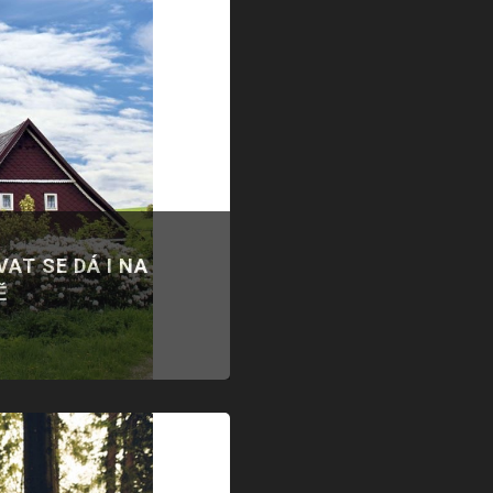
AT SE DÁ I NA
Ě