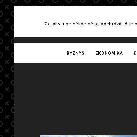
Skip
to
Co chvíli se někde něco odehrává. A je 
content
BYZNYS
EKONOMIKA
K