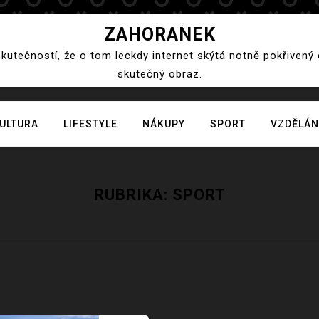
ZAHORANEK
skutečností, že o tom leckdy internet skýtá notně pokřivený
skutečný obraz.
ULTURA
LIFESTYLE
NÁKUPY
SPORT
VZDĚLÁN
RUBRIKA:
SPORT