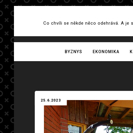
Skip
to
Co chvíli se někde něco odehrává. A je 
content
BYZNYS
EKONOMIKA
K
25.6.2023