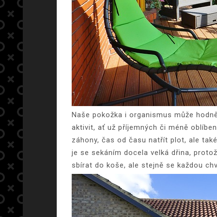
Naše pokožka i organismus může hodně u
aktivit, ať už příjemných či méně oblíb
záhony, čas od času natřít plot, ale ta
je se sekáním docela velká dřina, prot
sbírat do koše, ale stejně se každou chv