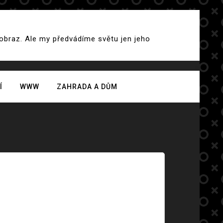
 obraz. Ale my předvádíme světu jen jeho
Í
WWW
ZAHRADA A DŮM