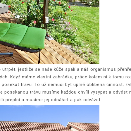
trpět, jestliže se naše kůže spálí a náš organismus přehř
ených. Když máme vlastní zahrádku, práce kolem ní k tomu r
ké posekat trávu. To už nemusí být úplně oblíbená činnost, 
ože posekanou trávu musíme každou chvíli vysypat a odvést
íli přeplní a musíme jej odnášet a pak odvážet.