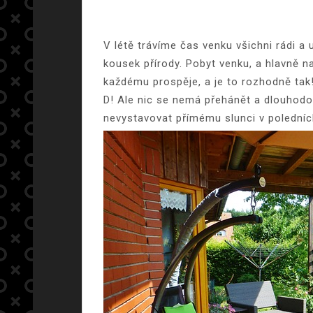
V létě trávíme čas venku všichni rádi a
kousek přírody. Pobyt venku, a hlavně n
každému prospěje, a je to rozhodně tak!
D! Ale nic se nemá přehánět a dlouhodo
nevystavovat přímému slunci v poledníc