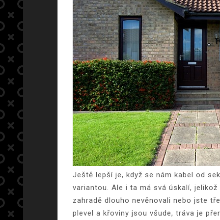
Ještě lepší je, když se nám kabel od se
variantou. Ale i ta má svá úskalí, jelik
zahradě dlouho nevěnovali nebo jste tře
plevel a křoviny jsou všude, tráva je př