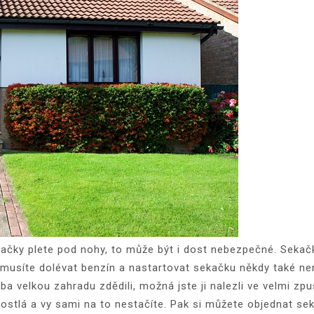
kačky plete pod nohy, to může být i dost nebezpečné. Sekačk
ož musíte dolévat benzín a nastartovat sekačku někdy také ne
ba velkou zahradu zdědili, možná jste ji nalezli ve velmi zp
erostlá a vy sami na to nestačíte. Pak si můžete objednat se