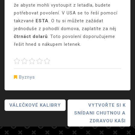
že abyste mohli vystoupit z letadla, budete
potřebovat povolení. V USA se to řeší pomocí
takzvané
ESTA
. O tu si můžete zažádat
jednoduše z pohodlí domova, zaplatíte za něj
čtrnáct dolarů
. Toto povolení doporučujeme
řešit hned s nákupem letenek.
Byznys
Navigace
VÁLEČKOVÉ KALIBRY
VYTVOŘTE SI K
SNÍDANI CHUTNOU A
Pro
ZDRAVOU KAŠI
Příspěvek