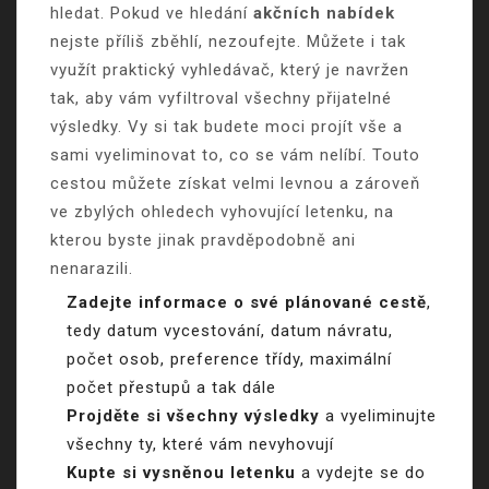
hledat. Pokud ve hledání
akčních nabídek
nejste příliš zběhlí, nezoufejte. Můžete i tak
využít praktický vyhledávač, který je navržen
tak, aby vám vyfiltroval všechny přijatelné
výsledky. Vy si tak budete moci projít vše a
sami vyeliminovat to, co se vám nelíbí. Touto
cestou můžete získat velmi levnou a zároveň
ve zbylých ohledech vyhovující letenku, na
kterou byste jinak pravděpodobně ani
nenarazili.
Zadejte informace o své plánované cestě
,
tedy datum vycestování, datum návratu,
počet osob, preference třídy, maximální
počet přestupů a tak dále
Projděte si všechny výsledky
a vyeliminujte
všechny ty, které vám nevyhovují
Kupte si vysněnou letenku
a vydejte se do