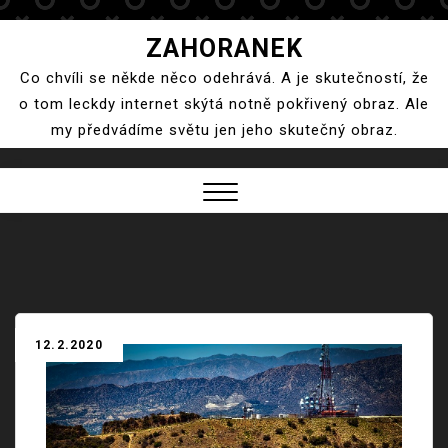
Skip
ZAHORANEK
to
Co chvíli se někde něco odehrává. A je skutečností, že
content
o tom leckdy internet skýtá notně pokřivený obraz. Ale
my předvádíme světu jen jeho skutečný obraz.
Close
Menu
12.2.2020