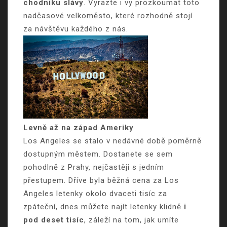
chodníku slávy
. Vyrazte i vy prozkoumat toto
nadčasové velkoměsto, které rozhodně stojí
za návštěvu každého z nás.
Levně až na západ Ameriky
Los Angeles se stalo v nedávné době poměrně
dostupným městem. Dostanete se sem
pohodlně z Prahy, nejčastěji s jedním
přestupem. Dříve byla běžná cena za
Los
Angeles letenky
okolo dvaceti tisíc za
zpáteční, dnes můžete najít letenky klidně
i
pod deset tisíc
, záleží na tom, jak umíte