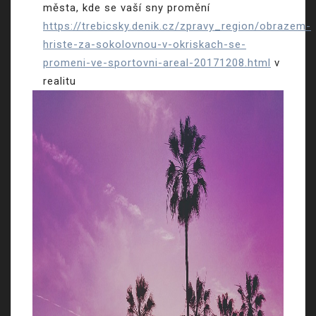
města, kde se vaší sny promění
https://trebicsky.denik.cz/zpravy_region/obrazem-
hriste-za-sokolovnou-v-okriskach-se-
promeni-ve-sportovni-areal-20171208.html
v
realitu