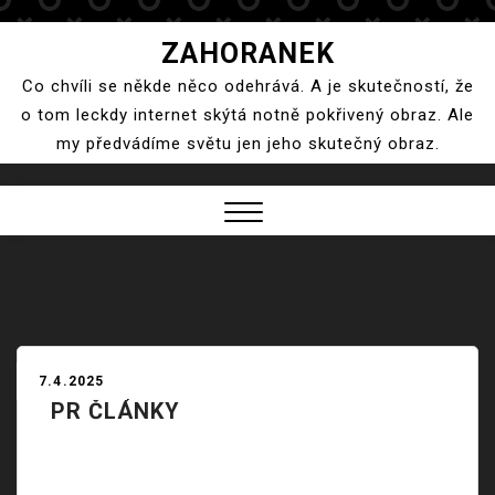
Skip
ZAHORANEK
to
Co chvíli se někde něco odehrává. A je skutečností, že
content
o tom leckdy internet skýtá notně pokřivený obraz. Ale
my předvádíme světu jen jeho skutečný obraz.
Close
Menu
7.4.2025
PR ČLÁNKY