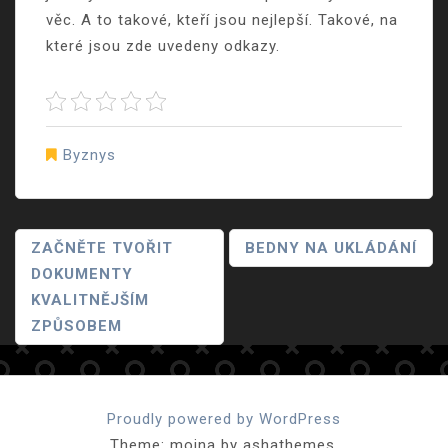
věc. A to takové, kteří jsou nejlepší. Takové, na
které jsou zde uvedeny odkazy.
Byznys
Navigace
ZAČNĚTE TVOŘIT
BEDNY NA UKLÁDÁNÍ
DOKUMENTY
Pro
KVALITNĚJŠÍM
Příspěvek
ZPŮSOBEM
Proudly powered by WordPress
Theme: moina by ashathemes.