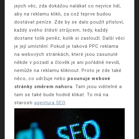
jejich věc, zda dokážou nalákat co nejvíce lidí,
aby na reklamu klikli, za což teprve budou
dostávat peníze. Zde by se dalo použít přísloví,
každý svého štěstí strůjcem, tedy, každý
dostane tolik peněz, kolik si zaslouží. Další věcí
je její umístění. Pokud je taková PPC reklama
na webových stránkách, které jsou zasunuté
někde v pozadí a člověk je ani pořádně nevidí,
nemůže na reklamu kliknout. Proto je zde také
něco, co udržuje nebo
posunuje webové
stránky směrem nahoru
. Tam jsou viditelné a
tam se také bude hodně klikat. To má na
starosti
agentura SEO
.