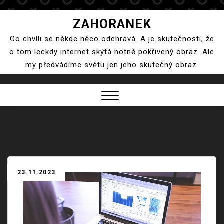
Skip
ZAHORANEK
to
Co chvíli se někde něco odehrává. A je skutečností, že
content
o tom leckdy internet skýtá notně pokřivený obraz. Ale
my předvádíme světu jen jeho skutečný obraz.
Close
Menu
23.11.2023