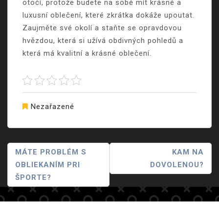
otočí, protože budete na sobě mít krásné a
luxusní oblečení, které zkrátka dokáže upoutat.
Zaujměte své okolí a staňte se opravdovou
hvězdou, která si užívá obdivných pohledů a
která má kvalitní a krásné oblečení.
Nezařazené
Navigace
MÁTE PROBLÉM S
KAM NA
OBLIEKANÍM PRI
DOVOLENOU?
Pro
ŠPORTE?
Příspěvek