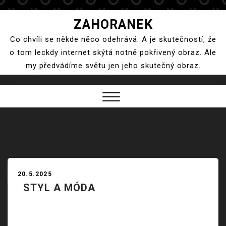
Skip
ZAHORANEK
to
Co chvíli se někde něco odehrává. A je skutečností, že
content
o tom leckdy internet skýtá notně pokřivený obraz. Ale
my předvádíme světu jen jeho skutečný obraz.
Close
Menu
20.5.2025
STYL A MÓDA