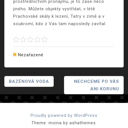
prostřednictvím pronájmu, je to zase něco
jiného. Můžete objekty vystřídat, v létě
Prachovské skály k lezení, Tatry v zimě a v
soukromí, kdo z Vás tam naposledy zavítal.
Nezařazené
Navigace
BAZÉNOVÁ VODA
NECHCEME PO VÁS
ANI KORUNU
Pro
Příspěvek
Proudly powered by WordPress
Theme: moina by ashathemes.