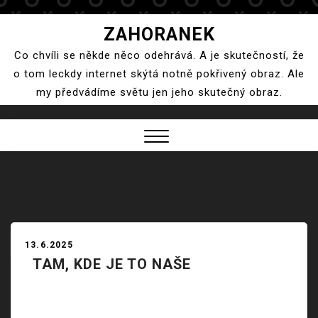
Skip
ZAHORANEK
to
Co chvíli se někde něco odehrává. A je skutečností, že
content
o tom leckdy internet skýtá notně pokřivený obraz. Ale
my předvádíme světu jen jeho skutečný obraz.
Close
Menu
13.6.2025
TAM, KDE JE TO NAŠE