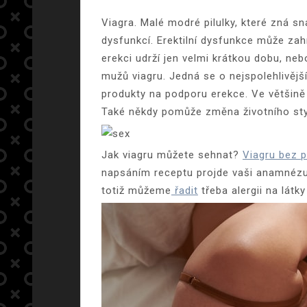
Viagra. Malé modré pilulky, které zná sn
dysfunkcí. Erektilní dysfunkce může za
erekci udrží jen velmi krátkou dobu, neb
mužů viagru. Jedná se o nejspolehlivější
produkty na podporu erekce. Ve většině p
Také někdy pomůže změna životního stylu
Jak viagru můžete sehnat?
Viagru bez 
napsáním receptu projde vaši anamnézu a
totiž můžeme
řadit
třeba alergii na lát