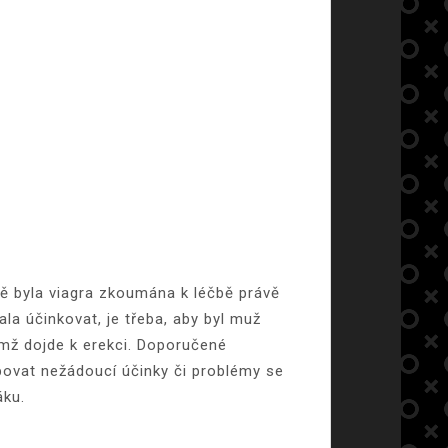
dně byla viagra zkoumána k léčbě právě
la účinkovat, je třeba, aby byl muž
mž dojde k erekci.
Doporučené
bovat nežádoucí účinky či problémy se
áku.