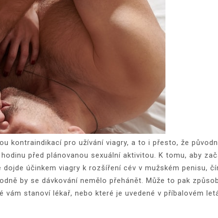
ou kontraindikací pro užívání viagry, a to i přesto, že půvo
 hodinu před plánovanou sexuální aktivitou. K tomu, aby zača
 dojde účinkem viagry k rozšíření cév v mužském penisu, čí
hodně by se dávkování nemělo přehánět. Může to pak způso
é vám stanoví lékař, nebo které je uvedené v příbalovém let