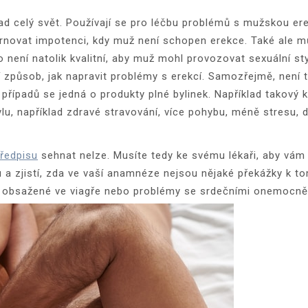
ad celý svět. Používají se pro léčbu problémů s mužskou erek
hrnovat impotenci, kdy muž není schopen erekce. Také ale 
o není natolik kvalitní, aby muž mohl provozovat sexuální st
 způsob, jak napravit problémy s erekcí. Samozřejmě, není to
řípadů se jedná o produkty plné bylinek. Například takový ko
, například zdravé stravování, více pohybu, méně stresu, dl
předpisu
sehnat nelze. Musíte tedy ke svému lékaři, aby vám p
 zjistí, zda ve vaší anamnéze nejsou nějaké překážky k tom
ky obsažené ve viagře nebo problémy se srdečními onemocně