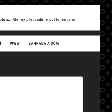
 obraz. Ale my předvádíme světu jen jeho
Í
WWW
ZAHRADA A DŮM