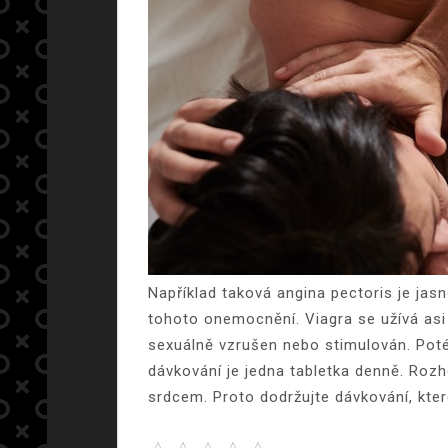
Například taková angina pectoris je jasn
tohoto onemocnění.
Viagra se užívá asi
sexuálně vzrušen nebo stimulován. Poté
dávkování je jedna tabletka denně. Roz
srdcem. Proto dodržujte dávkování, kter