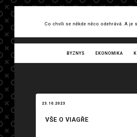
Skip
to
Co chvíli se někde něco odehrává. A je 
content
BYZNYS
EKONOMIKA
K
23.10.2023
VŠE O VIAGŘE