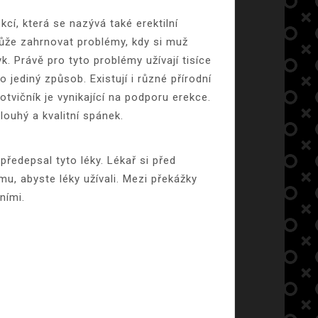
cí, která se nazývá také erektilní
může zahrnovat problémy, kdy si muž
yk.
Právě pro tyto problémy užívají tisíce
 jediný způsob. Existují i různé přírodní
tvičník je vynikající na podporu erekce.
ouhý a kvalitní spánek.
ředepsal tyto léky. Lékař si před
u, abyste léky užívali. Mezi překážky
ními.