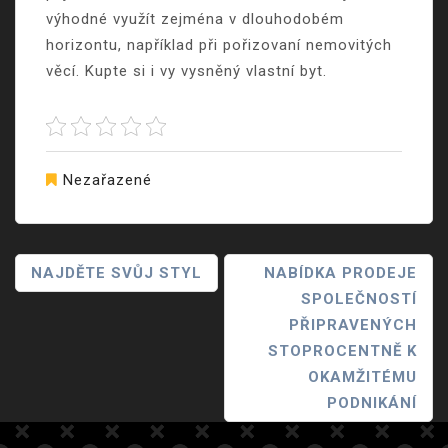
výhodné využít zejména v dlouhodobém
horizontu, například při pořizovaní nemovitých
věcí. Kupte si i vy vysněný vlastní byt.
Nezařazené
Navigace
NAJDĚTE SVŮJ STYL
NABÍDKA PRODEJE
SPOLEČNOSTÍ
Pro
PŘIPRAVENÝCH
Příspěvek
STOPROCENTNĚ K
OKAMŽITÉMU
PODNIKÁNÍ