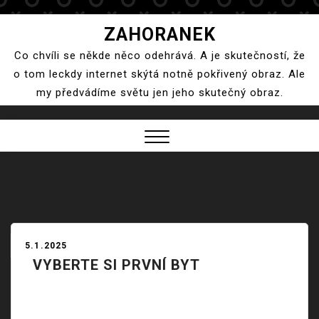
Skip
ZAHORANEK
to
Co chvíli se někde něco odehrává. A je skutečností, že
content
o tom leckdy internet skýtá notně pokřivený obraz. Ale
my předvádíme světu jen jeho skutečný obraz.
Close
Menu
5.1.2025
VYBERTE SI PRVNÍ BYT