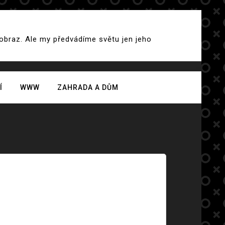
 obraz. Ale my předvádíme světu jen jeho
Í
WWW
ZAHRADA A DŮM