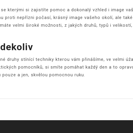
e kterými si zajistíte pomoc a dokonalý vzhled i image vaš
anu proti nepřízni počasí, krásný image vašeho okolí, ale ta
 máte velmi široké možnosti, z jakých druhů, typů i velikostí, 
Kdekoliv
né druhy stínící techniky kterou vám přinášíme, ve velmi úž
ktických pomocníků, si smíte pomáhat každý den a to opravdu
u pouze a jen, skvělou pomocnou ruku.