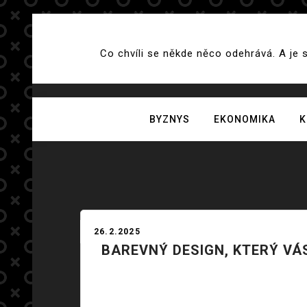
Skip
to
Co chvíli se někde něco odehrává. A je 
content
BYZNYS
EKONOMIKA
K
26.2.2025
BAREVNÝ DESIGN, KTERÝ VÁS