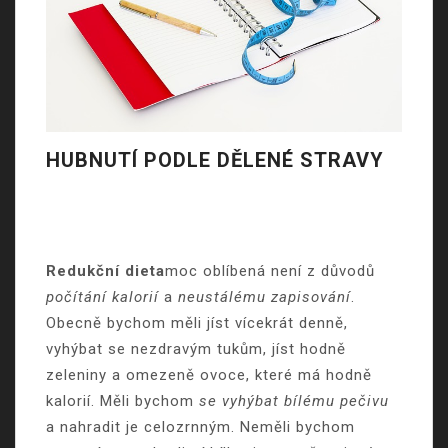
HUBNUTÍ PODLE DĚLENÉ STRAVY
Redukční dieta
moc oblíbená není z důvodů
počítání kalorií
a
neustálému zapisování
.
Obecně bychom měli jíst vícekrát denně,
vyhýbat se nezdravým tukům, jíst hodně
zeleniny a omezeně ovoce, které má hodně
kalorií. Měli bychom
se vyhýbat bílému pečivu
a nahradit je celozrnným. Neměli bychom