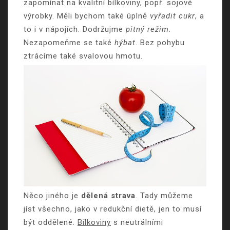
zapomínat na kvalitní bílkoviny, popř. sojové
výrobky. Měli bychom také úplně
vyřadit cukr
, a
to i v nápojích. Dodržujme
pitný režim
.
Nezapomeňme se také
hýbat
. Bez pohybu
ztrácíme také svalovou hmotu.
Něco jiného je
dělená strava
. Tady můžeme
jíst všechno, jako v redukční dietě, jen to musí
být oddělené.
Bílkoviny
s neutrálními