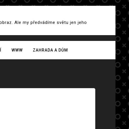
 obraz. Ale my předvádíme světu jen jeho
Í
WWW
ZAHRADA A DŮM