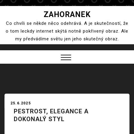
Skip
ZAHORANEK
to
Co chvíli se někde něco odehrává. A je skutečností, že
content
o tom leckdy internet skýtá notně pokřivený obraz. Ale
my předvádíme světu jen jeho skutečný obraz.
Close
Menu
25.6.2025
PESTROST, ELEGANCE A
DOKONALÝ STYL