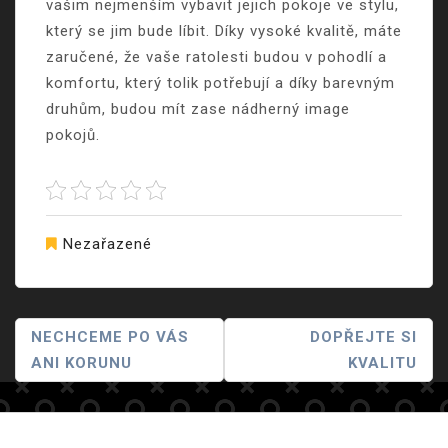
vašim nejmenším vybavit jejich pokoje ve stylu,
který se jim bude líbit. Díky vysoké kvalitě, máte
zaručené, že vaše ratolesti budou v pohodlí a
komfortu, který tolik potřebují a díky barevným
druhům, budou mít zase nádherný image
pokojů.
Nezařazené
Navigace
NECHCEME PO VÁS
DOPŘEJTE SI
ANI KORUNU
KVALITU
Pro
Příspěvek