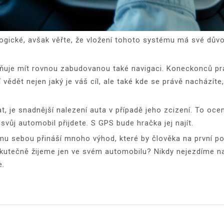
gické, avšak věřte, že vložení tohoto systému má své důvod
žňuje mít rovnou zabudovanou také navigaci. Koneckonců pra
vědět nejen jaký je váš cíl, ale také kde se právě nacházíte
, je snadnější nalezení auta v případě jeho zcizení. To ocen
svůj automobil přijdete. S GPS bude hračka jej najít.
ému sebou přináší mnoho výhod, které by člověka na první p
 skutečně žijeme jen ve svém automobilu? Nikdy nejezdíme 
e.