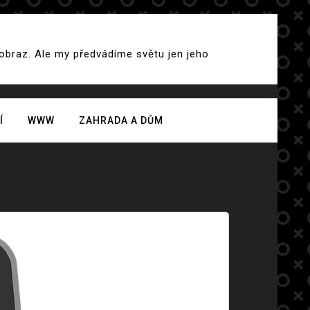
 obraz. Ale my předvádíme světu jen jeho
Í
WWW
ZAHRADA A DŮM