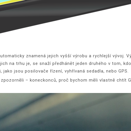
tomaticky znamená jejich vyšší výrobu a rychlejší vývoj. Vý
 jich na trhu je, se snaží předhánět jeden druhého v tom, kdo
, jako jsou posilovače řízení, vyhřívaná sedadla, nebo GPS.
 zpozorněli – koneckonců, proč bychom měli vlastně chtít 