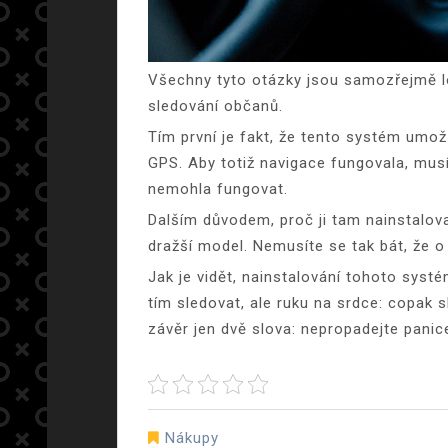
Všechny tyto otázky jsou samozřejmě lo
sledování občanů.
Tím první je fakt, že tento systém umo
GPS. Aby totiž navigace fungovala, musí 
nemohla fungovat.
Dalším důvodem, proč ji tam nainstalovat
dražší model. Nemusíte se tak bát, že o 
Jak je vidět, nainstalování tohoto syst
tím sledovat, ale ruku na srdce: copak
závěr jen dvě slova: nepropadejte panic
Nákupy