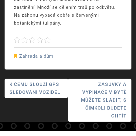
zastínění. Množí se dělením trsů po odkvětu.
Na záhonu vypadá dobře s červenými
botanickými tulipány.
Zahrada a dům
Navigace
K ČEMU SLOUŽÍ GPS
ZÁSUVKY A
SLEDOVÁNÍ VOZIDEL
VYPÍNAČE V BYTĚ
Pro
MŮŽETE SLADIT, S
Příspěvek
ČÍMKOLI BUDETE
CHTÍT