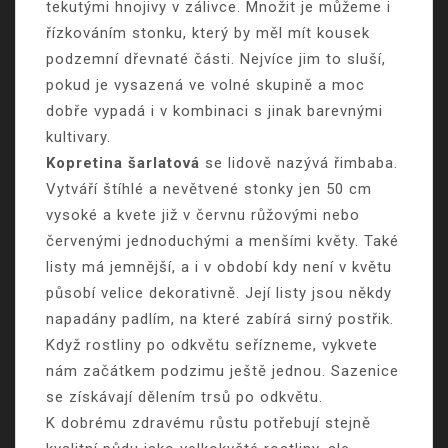
tekutými hnojivy v zálivce. Množit je můžeme i
řízkováním stonku, který by měl mít kousek
podzemní dřevnaté části. Nejvíce jim to sluší,
pokud je vysazená ve volné skupině a moc
dobře vypadá i v kombinaci s jinak barevnými
kultivary.
Kopretina šarlatová
se lidově nazývá řimbaba.
Vytváří štíhlé a nevětvené stonky jen 50 cm
vysoké a kvete již v červnu růžovými nebo
červenými jednoduchými a menšími květy. Také
listy má jemnější, a i v období kdy není v květu
působí velice dekorativně. Její listy jsou někdy
napadány padlím, na které zabírá sirný postřik.
Když rostliny po odkvětu seřízneme, vykvete
nám začátkem podzimu ještě jednou. Sazenice
se získávají dělením trsů po odkvětu.
K dobrému zdravému růstu potřebují stejně