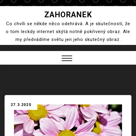
Skip
ZAHORANEK
to
Co chvíli se někde něco odehrává. A je skutečností, že
content
o tom leckdy internet skýtá notně pokřivený obraz. Ale
my předvádíme světu jen jeho skutečný obraz.
Close
Menu
27.3.2020