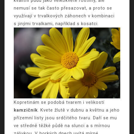
kvalitní půdu jako velkokvěté rostliny, ale
nemusí se tak často přesazovat, a proto se
využívají v trvalkových záhonech v kombinaci
s jinými trvalkami, například s kosatci.
Kopretinám se podobá tvarem i velikostí
kamzičník
. Kvete žlutě v dubnu a květnu a jeho
přízemní listy jsou srdčitého tvaru. Daří se mu
ve středně těžké půdě na slunci a s mírnou
zálivkou. V horkých dnech uvítá mírné