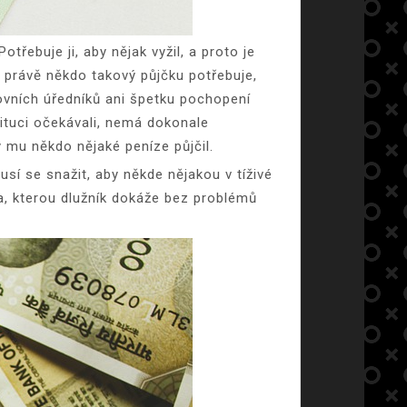
řebuje ji, aby nějak vyžil, a proto je
 právě někdo takový půjčku potřebuje,
kovních úředníků ani špetku pochopení
tituci očekávali, nemá dokonale
y mu někdo nějaké peníze půjčil.
í se snažit, aby někde nějakou v tíživé
ka, kterou dlužník dokáže bez problémů