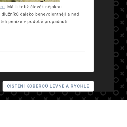
tru
. Má-li totiž člověk nějakou
 dlužníků daleko benevolentněji a nad
teli peníze v podobě propadnutí
ČIŠTĚNÍ KOBERCŮ LEVNĚ A RYCHLE