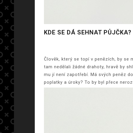
KDE SE DÁ SEHNAT PŮJČKA?
Člověk, který se topí v penězích, by se
tam nedělali žádné drahoty, hravě by shl
mu jí není zapotřebí. Má svých peněz dos
poplatky a úroky? To by byl přece nero