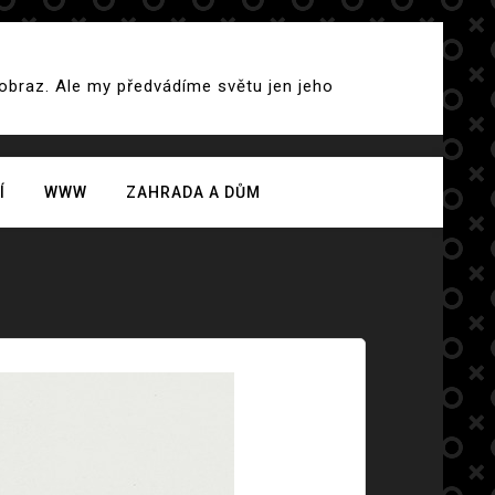
 obraz. Ale my předvádíme světu jen jeho
Í
WWW
ZAHRADA A DŮM