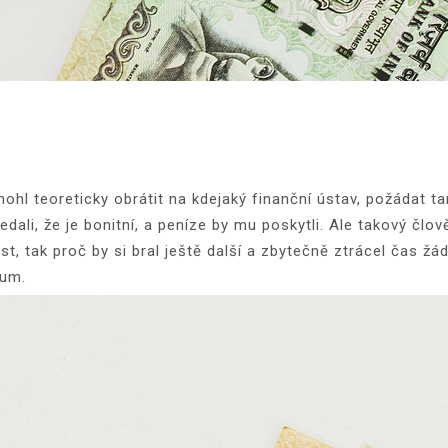
 mohl teoreticky obrátit na kdejaký finanční ústav, požádat
edali, že je bonitní, a peníze by mu poskytli. Ale takový člo
t, tak proč by si bral ještě další a zbytečně ztrácel čas žád
zum.