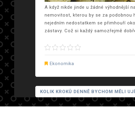
A když nikde jinde u žádné výhodnější na
nemovitost, kterou by se za podobnou hy
nejedním nedostatkem se přimhouří oko.
zástavy. Což si každý samozřejmě dobř
Ekonomika
Navigace
KOLIK KROKŮ DENNĚ BYCHOM MĚLI UJ
Pro
Příspěvek