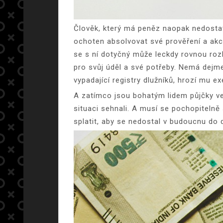
Člověk, který má peněz naopak nedostate
ochoten absolvovat své prověření a akc
se s ní dotyčný může leckdy rovnou rozl
pro svůj úděl a své potřeby. Nemá dejme
vypadající registry dlužníků, hrozí mu e
A zatímco jsou bohatým lidem půjčky ve
situaci sehnali. A musí se pochopitelně
splatit, aby se nedostal v budoucnu do 