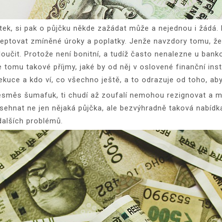
k, si pak o půjčku někde zažádat může a nejednou i žádá. Pot
eptovat zmíněné úroky a poplatky. Jenže navzdory tomu, že
oučit. Protože není bonitní, a tudíž často nenalezne u ban
 tomu takové příjmy, jaké by od něj v oslovené finanční ins
xekuce a kdo ví, co všechno ještě, a to odrazuje od toho, ab
směs šumafuk, ti chudí až zoufalí nemohou rezignovat a mus
 sehnat ne jen nějaká půjčka, ale bezvýhradně taková nabíd
dalších problémů.