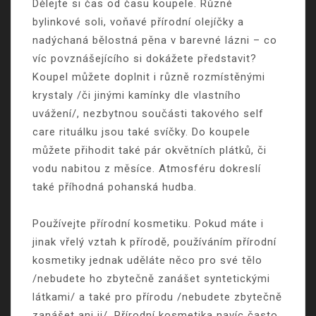
Dělejte si čas od času koupele. Různé
bylinkové soli, voňavé přírodní olejíčky a
nadýchaná bělostná pěna v barevné lázni – co
víc povznášejícího si dokážete představit?
Koupel můžete doplnit i různě rozmístěnými
krystaly /či jinými kamínky dle vlastního
uvážení/, nezbytnou součásti takového self
care rituálku jsou také svíčky. Do koupele
můžete přihodit také pár okvětních plátků, či
vodu nabitou z měsíce. Atmosféru dokreslí
také příhodná pohanská hudba.
Používejte přírodní kosmetiku. Pokud máte i
jinak vřelý vztah k přírodě, používáním přírodní
kosmetiky jednak uděláte něco pro své tělo
/nebudete ho zbytečně zanášet syntetickými
látkami/ a také pro přírodu /nebudete zbytečně
zanášet ani ji/. Přírodní kosmetika navíc často