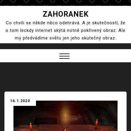
Skip
ZAHORANEK
to
Co chvíli se někde něco odehrává. A je skutečností, že
content
o tom leckdy internet skýtá notně pokřivený obraz. Ale
my předvádíme světu jen jeho skutečný obraz.
Close
Menu
16.1.2020