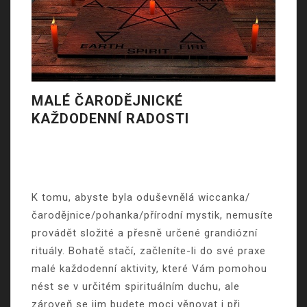
MALÉ ČARODĚJNICKÉ
KAŽDODENNÍ RADOSTI
K tomu, abyste byla oduševnělá wiccanka/
čarodějnice/pohanka/přírodní mystik, nemusíte
provádět složité a přesně určené grandiózní
rituály. Bohatě stačí, začleníte-li do své praxe
malé každodenní aktivity, které Vám pomohou
nést se v určitém spirituálním duchu, ale
zároveň se jim budete moci věnovat i při