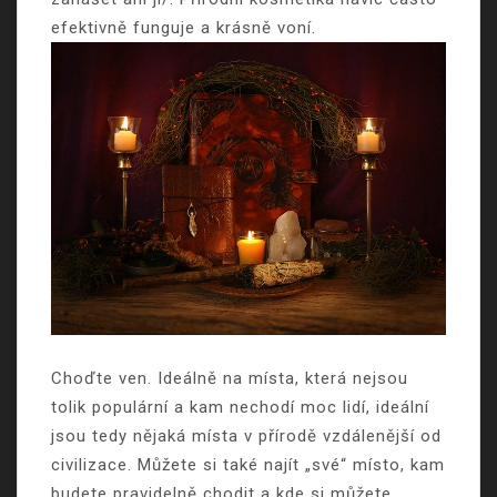
efektivně funguje a krásně voní.
Choďte ven. Ideálně na místa, která nejsou
tolik populární a kam nechodí moc lidí, ideální
jsou tedy nějaká místa v přírodě vzdálenější od
civilizace. Můžete si také najít „své“ místo, kam
budete pravidelně chodit a kde si můžete