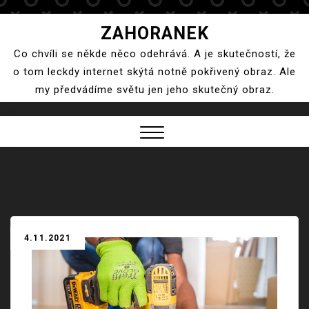
Skip
ZAHORANEK
to
Co chvíli se někde něco odehrává. A je skutečností, že
content
o tom leckdy internet skýtá notně pokřivený obraz. Ale
my předvádíme světu jen jeho skutečný obraz.
Close
Menu
4.11.2021