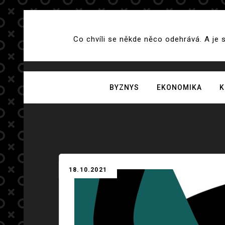
Skip
to
Co chvíli se někde něco odehrává. A je 
content
BYZNYS
EKONOMIKA
K
18.10.2021