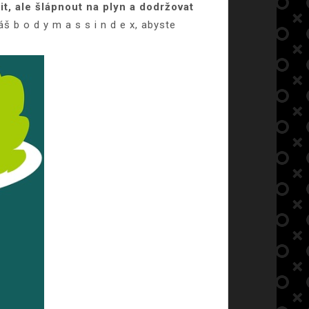
it, ale šlápnout na plyn a dodržovat
š b o d y m a s s i n d e x, abyste