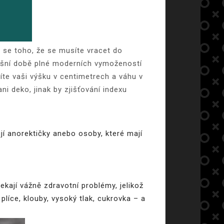
e se toho, že se musíte vracet do
nešní době plné moderních vymožeností
íte vaši výšku v centimetrech a váhu v
i deko, jinak by zjišťování indexu
í anorektičky anebo osoby, které mají
ekají vážně zdravotní problémy, jelikož
íce, klouby, vysoký tlak, cukrovka – a