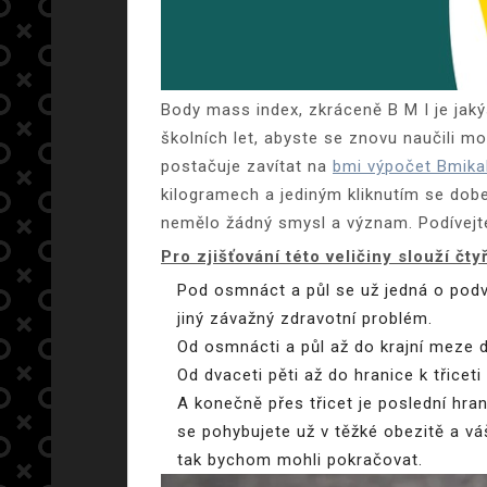
Body mass index, zkráceně B M I je jaký
školních let, abyste se znovu naučili 
postačuje zavítat na
bmi výpočet Bmika
kilogramech a jediným kliknutím se dobe
nemělo žádný smysl a význam. Podívejte 
Pro zjišťování této veličiny slouží čtyř
Pod osmnáct a půl se už jedná o podv
jiný závažný zdravotní problém.
Od osmnácti a půl až do krajní meze d
Od dvaceti pěti až do hranice k třicet
A konečně přes třicet je poslední hran
se pohybujete už v těžké obezitě a vá
tak bychom mohli pokračovat.