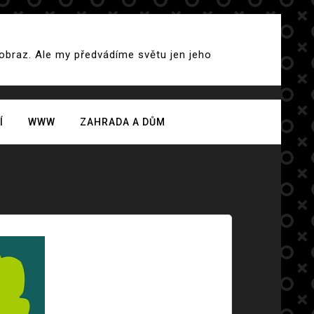
 obraz. Ale my předvádíme světu jen jeho
Í
WWW
ZAHRADA A DŮM