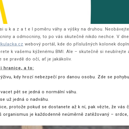
si u k a z a t e l poměru váhy a výšky na druhou. Neobávejt
mocniny a odmocniny, to po vás skutečně nikdo nechce. V d
lkulacka.cz
webový portál, kde do příslušných kolonek dopln
rete k vašemu kýženému BMI. Ale – skutečně si neubírejte an
se pravdě do očí, ať je jakákoliv.
i hranice, a to:
ýživu, kdy hrozí nebezpečí pro danou osobu. Zde se pohybuj
vacet pět se jedná o normální váhu.
i se už jedná o nadváhu.
ice, protože pokud se dostanete až k ní, pak vězte, že vás č
š organismus je každodenně neúměrně zatěžovaný – srdce, pl