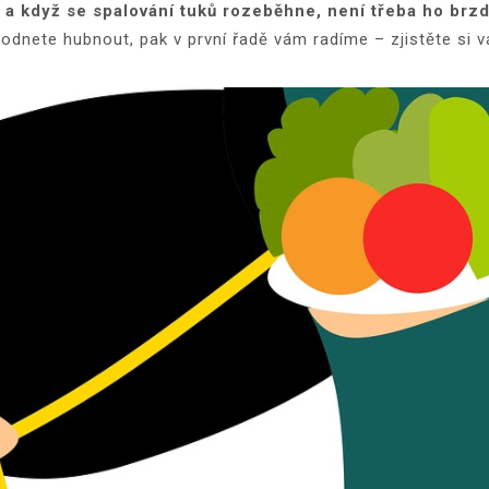
s a když se spalování tuků rozeběhne, není třeba ho brzd
odnete hubnout, pak v první řadě vám radíme – zjistěte si vá