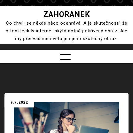
Skip
ZAHORANEK
to
Co chvíli se někde něco odehrává. A je skutečností, že
content
o tom leckdy internet skýtá notně pokřivený obraz. Ale
my předvádíme světu jen jeho skutečný obraz.
Close
Menu
9.7.2022