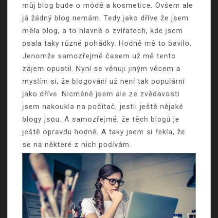
můj blog bude o módě a kosmetice. Ovšem ale
já žádný blog nemám. Tedy jako dříve že jsem
měla blog, a to hlavně o zvířatech, kde jsem
psala taky různé pohádky. Hodně mě to bavilo.
Jenomže samozřejmě časem už mě tento
zájem opustil. Nyní se věnuji jiným věcem a
myslím si, že blogování už není tak populární
jako dříve. Nicméně jsem ale ze zvědavosti
jsem nakoukla na počítač, jestli ještě nějaké
blogy jsou. A samozřejmě, že těch blogů je
ještě opravdu hodně. A taky jsem si řekla, že
se na některé z nich podívám.