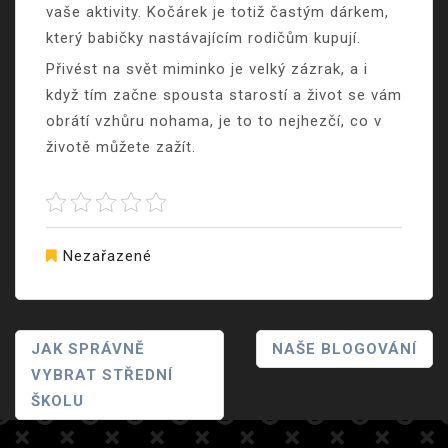
vaše aktivity. Kočárek je totiž častým dárkem,
který babičky nastávajícím rodičům kupují.
Přivést na svět miminko je velký zázrak, a i
když tím začne spousta starostí a život se vám
obrátí vzhůru nohama, je to to nejhezčí, co v
životě můžete zažít.
Nezařazené
Navigace
JAK SPRÁVNĚ
NAŠE BLOGOVÁNÍ
VYBRAT STŘEDNÍ
Pro
ŠKOLU
Příspěvek