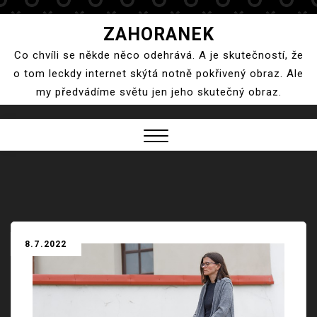
Skip
ZAHORANEK
to
Co chvíli se někde něco odehrává. A je skutečností, že
content
o tom leckdy internet skýtá notně pokřivený obraz. Ale
my předvádíme světu jen jeho skutečný obraz.
Close
Menu
8.7.2022