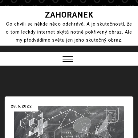
Skip
ZAHORANEK
to
Co chvíli se někde něco odehrává. A je skutečností, že
content
o tom leckdy internet skýtá notně pokřivený obraz. Ale
my předvádíme světu jen jeho skutečný obraz.
Close
Menu
28.6.2022