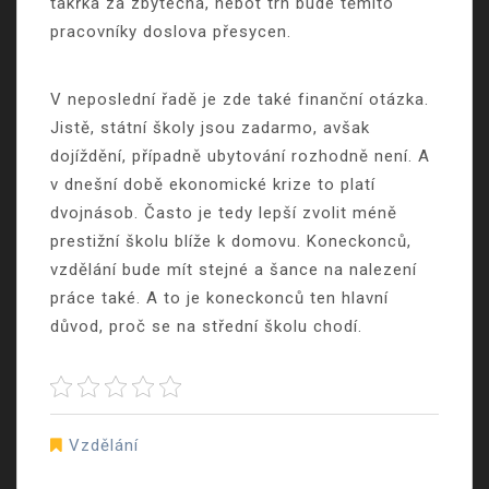
takřka za zbytečná, neboť trh bude těmito
pracovníky doslova přesycen.
V neposlední řadě je zde také finanční otázka.
Jistě, státní školy jsou zadarmo, avšak
dojíždění, případně ubytování rozhodně není. A
v dnešní době ekonomické krize to platí
dvojnásob. Často je tedy lepší zvolit méně
prestižní školu blíže k domovu. Koneckonců,
vzdělání bude mít stejné a šance na nalezení
práce také. A to je koneckonců ten hlavní
důvod, proč se na střední školu chodí.
Vzdělání