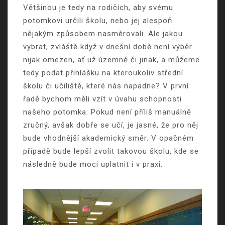
Většinou je tedy na rodičích, aby svému
potomkovi určili školu, nebo jej alespoň
nějakým způsobem nasměrovali. Ale jakou
vybrat, zvláště když v dnešní době není výběr
nijak omezen, ať už územně či jinak, a můžeme
tedy podat přihlášku na kteroukoliv střední
školu či učiliště, které nás napadne?
V první
řadě bychom měli vzít v úvahu schopnosti
našeho potomka. Pokud není příliš manuálně
zručný, avšak dobře se učí, je jasné, že pro něj
bude vhodnější akademický směr. V opačném
případě bude lepší zvolit takovou školu, kde se
následně bude moci uplatnit i v praxi.