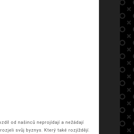
ozdíl od našinců neprojídají a nežádají
zjeli svůj byznys. Který také rozjíždějí.