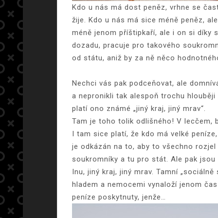
Kdo u nás má dost peněz, vrhne se často 
žije. Kdo u nás má sice méně peněz, ale 
méně jenom příštipkaří, ale i on si dí
dozadu, pracuje pro takového soukromník
od státu, aniž by za ně něco hodnotného
Nechci vás pak podceňovat, ale domnívám
a nepronikli tak alespoň trochu hlouběj
platí ono známé „jiný kraj, jiný mrav“.
Tam je toho tolik odlišného! V lecčem, 
I tam sice platí, že kdo má velké peníze
je odkázán na to, aby to všechno rozjel 
soukromníky a tu pro stát. Ale pak jsou 
Inu, jiný kraj, jiný mrav. Tamní „sociáln
hladem a nemocemi vynaloží jenom čas 
peníze poskytnuty, jenže…