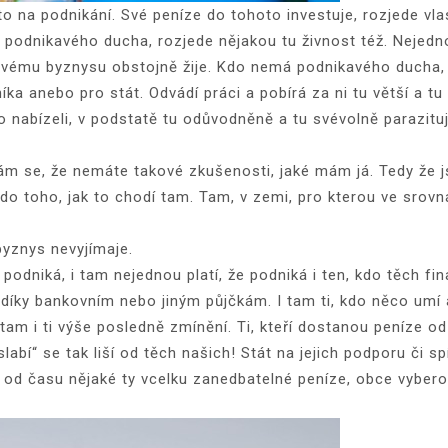
na podnikání. Své peníze do tohoto investuje, rozjede vlast
podnikavého ducha, rozjede nějakou tu živnost též. Nejednou
ky svému byznysu obstojně žije. Kdo nemá podnikavého ducha
a anebo pro stát. Odvádí práci a pobírá za ni tu větší a tu 
 nabízeli, v podstatě tu odůvodněně a tu svévolně parazituj
 se, že nemáte takové zkušenosti, jaké mám já. Tedy že jste
i do toho, jak to chodí tam. Tam, v zemi, pro kterou ve sro
byznys nevyjímaje.
, podniká, i tam nejednou platí, že podniká i ten, kdo těch 
díky bankovním nebo jiným půjčkám. I tam ti, kdo něco umí a 
tam i ti výše posledně zmínění. Ti, kteří dostanou peníze o
ě slabí“ se tak liší od těch našich! Stát na jejich podporu či
od času nějaké ty vcelku zanedbatelné peníze, obce vybero