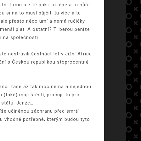
ní firmu a z té pak i tu lépe a tu hůře
 si na to musí půjčit, tu více a tu
, ale přesto něco umí a nemá ručičky
menší plat. A ostatní? Ti berou peníze
í na společnosti.
 nestrávili šestnáct lét v Jižní Africe
vnání s Českou republikou stoprocentně
financí zase až tak moc nemá a nejednou
(také) mají štěstí, pracují, tu pro
d státu. Jenže…
 spíše učiněnou záchranu před smrtí
u vhodné potřebné, kterým budou tyto