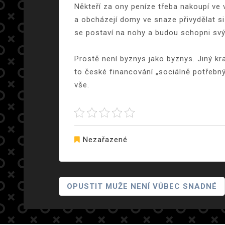
Někteří za ony peníze třeba nakoupí ve v
a obcházejí domy ve snaze přivydělat si
se postaví na nohy a budou schopni svým
Prostě není byznys jako byznys. Jiný kra
to české financování „sociálně potřebnýc
vše.
Nezařazené
Navigace
OPUSTIT MUŽE NENÍ VŮBEC SNADNÉ
Pro
Příspěvek