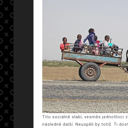
Tito sociálně slabí, vesměs jednotlivci z
následně další. Neuspěli by totiž. Ti do