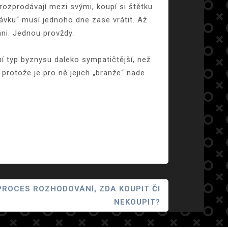
 rozprodávají mezi svými, koupí si štětku
ávku“ musí jednoho dne zase vrátit. Až
áni. Jednou provždy.
ní typ byznysu daleko sympatičtější, než
 protože je pro ně jejich „branže“ nade
PROCES ROZHODOVÁNÍ, ZDA KOUPIT ČI
NEKOUPIT?