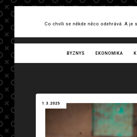
Skip
to
Co chvíli se někde něco odehrává. A je 
content
BYZNYS
EKONOMIKA
K
1.3.2025