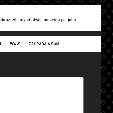
 obraz. Ale my předvádíme světu jen jeho
Í
WWW
ZAHRADA A DŮM