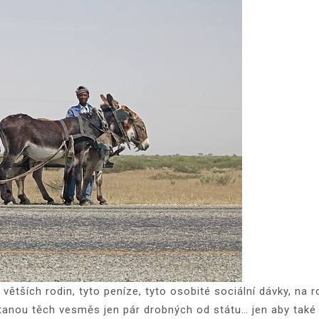
 větších rodin, tyto peníze, tyto osobité sociální dávky, na r
stanou těch vesměs jen pár drobných od státu… jen aby také ro