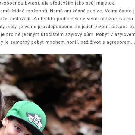
o svobodnou bytost, ale především jako svůj majetek.
Nemá žádné možnosti. Nemá ani žádné peníze. Velmi často 
nžel nedovolil. Za těchto podmínek se velmi obtížně začíná
y měly, je velmi pravděpodobné, že jejich životní situace by
 je pro ně jediným útočištěm azylový dům. Pobyt v azylové
eny je samotný pobyt mnohem horší, než život s agresorem. 