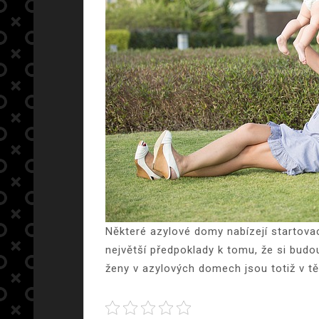
Některé azylové domy nabízejí startova
největší předpoklady k tomu, že si budo
ženy v azylových domech jsou totiž v t