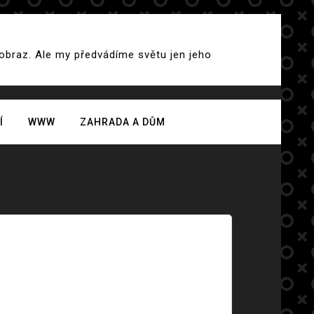
 obraz. Ale my předvádíme světu jen jeho
Í
WWW
ZAHRADA A DŮM