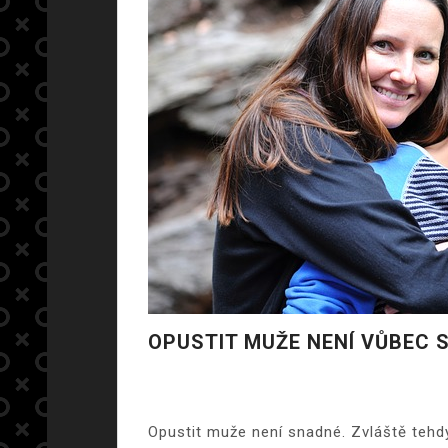
OPUSTIT MUŽE NENÍ VŮBEC 
Opustit muže není snadné. Zvláště tehdy