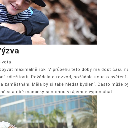
Výzva
života
ývat maximálně rok. V průběhu této doby má dost času na t
bní záležitosti. Požádala o rozvod, požádala soud o svěření d
dala zaměstnání. Měla by si také hledat bydlení. Často může 
pnější a obě maminky si mohou vzájemně vypomáhat.