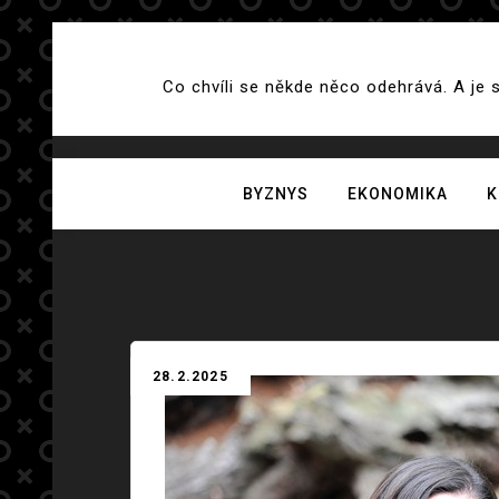
Skip
to
Co chvíli se někde něco odehrává. A je 
content
BYZNYS
EKONOMIKA
K
28.2.2025