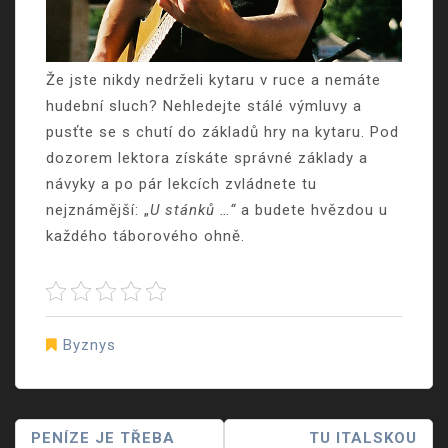
Že jste nikdy nedrželi kytaru v ruce a nemáte
hudební sluch? Nehledejte stálé výmluvy a
pusťte se s chutí do základů hry na kytaru. Pod
dozorem lektora získáte správné základy a
návyky a po pár lekcích zvládnete tu
nejznámější: „
U stánků …“
a budete hvězdou u
každého táborového ohně.
Byznys
Navigace
PENÍZE JE TŘEBA
TU ITALSKOU