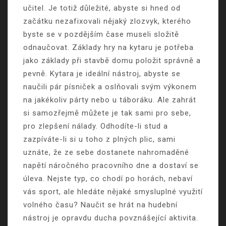
učitel. Je totiž důležité, abyste si hned od
začátku nezafixovali nějaký zlozvyk, kterého
byste se v pozdějším čase museli složitě
odnaučovat.
Základy hry na kytaru
je potřeba
jako základy při stavbě domu položit správně a
pevně.
Kytara je ideální nástroj, abyste se
naučili pár písniček a oslňovali svým výkonem
na jakékoliv párty nebo u táboráku. Ale zahrát
si samozřejmě můžete je tak sami pro sebe,
pro zlepšení nálady. Odhodíte-li stud a
zazpíváte-li si u toho z plných plic, sami
uznáte, že ze sebe dostanete nahromaděné
napětí náročného pracovního dne a dostaví se
úleva.
Nejste typ, co chodí po horách, nebaví
vás sport, ale hledáte nějaké smysluplné využití
volného času? Naučit se hrát na hudební
nástroj je opravdu ducha povznášející aktivita.