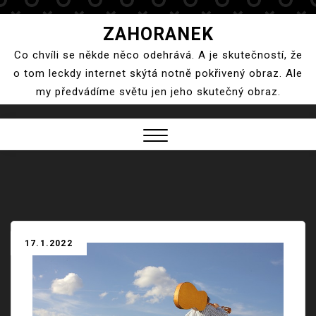
Skip
ZAHORANEK
to
Co chvíli se někde něco odehrává. A je skutečností, že
content
o tom leckdy internet skýtá notně pokřivený obraz. Ale
my předvádíme světu jen jeho skutečný obraz.
Close
Menu
17.1.2022