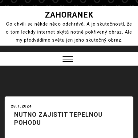
Skip
ZAHORANEK
to
Co chvíli se někde něco odehrává. A je skutečností, že
content
o tom leckdy internet skýtá notně pokřivený obraz. Ale
my předvádíme světu jen jeho skutečný obraz.
Close
Menu
28.1.2024
NUTNO ZAJISTIT TEPELNOU
POHODU