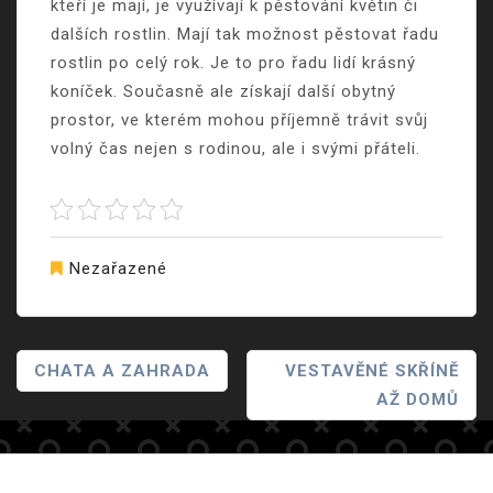
kteří je mají, je využívají k pěstování květin či
dalších rostlin. Mají tak možnost pěstovat řadu
rostlin po celý rok. Je to pro řadu lidí krásný
koníček. Současně ale získají další obytný
prostor, ve kterém mohou příjemně trávit svůj
volný čas nejen s rodinou, ale i svými přáteli.
Nezařazené
Navigace
CHATA A ZAHRADA
VESTAVĚNÉ SKŘÍNĚ
AŽ DOMŮ
Pro
Příspěvek