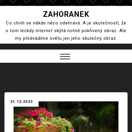
Skip
ZAHORANEK
to
Co chvíli se někde něco odehrává. A je skutečností, že
content
o tom leckdy internet skýtá notně pokřivený obraz. Ale
my předvádíme světu jen jeho skutečný obraz.
Close
Menu
31.12.2023