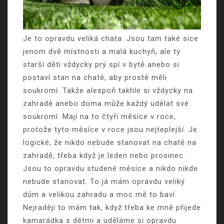
Je to opravdu veliká chata. Jsou tam také sice
jenom dvě místnosti a malá kuchyň, ale ty
starší děti vždycky prý spí v bytě anebo si
postaví stan na chatě, aby prostě měli
soukromí. Takže alespoň takhle si vždycky na
zahradě anebo doma může každý udělat své
soukromí. Mají na to čtyři měsíce v roce,
protože tyto měsíce v roce jsou nejteplejší. Je
logické, že nikdo nebude stanovat na chatě na
zahradě, třeba když je leden nebo prosinec.
Jsou to opravdu studené měsíce a nikdo nikde
nebude stanovat. To já mám opravdu veliký
dům a velikou zahradu a moc mě to baví.
Nejraději to mám tak, když třeba ke mně přijede
kamarádka s dětmi a uděláme si opravdu