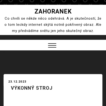
Skip
ZAHORANEK
to
Co chvíli se někde něco odehrává. A je skutečností, že
content
o tom leckdy internet skýtá notně pokřivený obraz. Ale
my předvádíme světu jen jeho skutečný obraz.
Close
Menu
23.12.2023
VÝKONNÝ STROJ