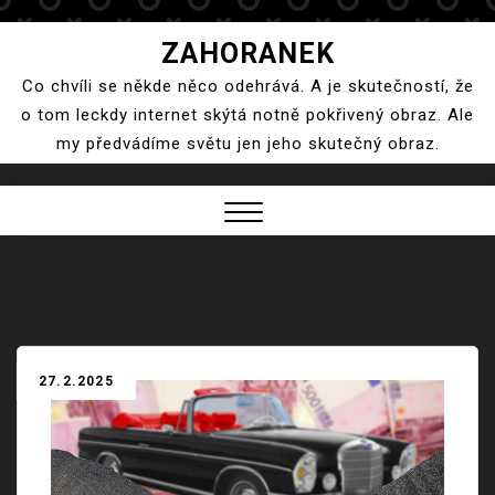
Skip
ZAHORANEK
to
Co chvíli se někde něco odehrává. A je skutečností, že
content
o tom leckdy internet skýtá notně pokřivený obraz. Ale
my předvádíme světu jen jeho skutečný obraz.
Close
Menu
27.2.2025