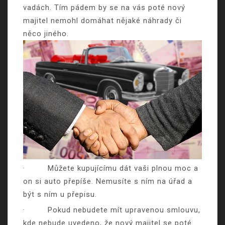
vadách. Tím pádem by se na vás poté nový
majitel nemohl domáhat nějaké náhrady či
něco jiného.
·
Můžete kupujícímu dát vaši plnou moc a
on si auto přepíše. Nemusíte s ním na úřad a
být s ním u přepisu.
·
Pokud nebudete mít upravenou smlouvu,
kde nebude uvedeno, že nový majitel se poté