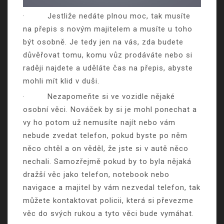
·
Jestliže nedáte plnou moc, tak musíte
na přepis s novým majitelem a musíte u toho
být osobně. Je tedy jen na vás, zda budete
důvěřovat tomu, komu vůz prodáváte nebo si
raději najdete a uděláte čas na přepis, abyste
mohli mít klid v duši.
·
Nezapomeňte si ve vozidle nějaké
osobní věci. Nováček by si je mohl ponechat a
vy ho potom už nemusíte najít nebo vám
nebude zvedat telefon, pokud byste po něm
něco chtěl a on věděl, že jste si v autě něco
nechali. Samozřejmě pokud by to byla nějaká
dražší věc jako telefon, notebook nebo
navigace a majitel by vám nezvedal telefon, tak
můžete kontaktovat policii, která si převezme
věc do svých rukou a tyto věci bude vymáhat.