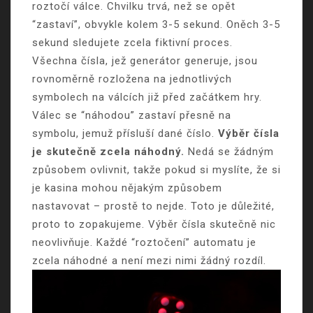
roztočí válce. Chvilku trvá, než se opět
“zastaví”, obvykle kolem 3-5 sekund. Oněch 3-5
sekund sledujete zcela fiktivní proces.
Všechna čísla, jež generátor generuje, jsou
rovnoměrně rozložena na jednotlivých
symbolech na válcích již před začátkem hry.
Válec se “náhodou” zastaví přesně na
symbolu, jemuž přísluší dané číslo.
Výběr čísla
je skutečně zcela náhodný.
Nedá se žádným
způsobem ovlivnit, takže pokud si myslíte, že si
je kasina mohou nějakým způsobem
nastavovat – prostě to nejde. Toto je důležité,
proto to zopakujeme. Výběr čísla skutečně nic
neovlivňuje. Každé “roztočení” automatu je
zcela náhodné a není mezi nimi žádný rozdíl.