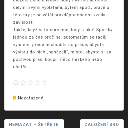
můžete během krátké doby nakrmit automat
celými svými výplatami, bytem apod., právě u
této hry je největší pravděpodobnost vzniku
závislosti.
Takže, když si to shrneme, losy a tiket Sportky
jednou za čas proč ne, automatům se raději
vyhněte, přece nechodíte do práce, abyste
výplatu do nich „naházeli“, místo, abyste si za
poctivou práci koupili něco hezkého nebo
ušetřili.
Nezařazené
Navigace
NEMAZAT – ŠETŘETE
ZALOŽENÍ SRO