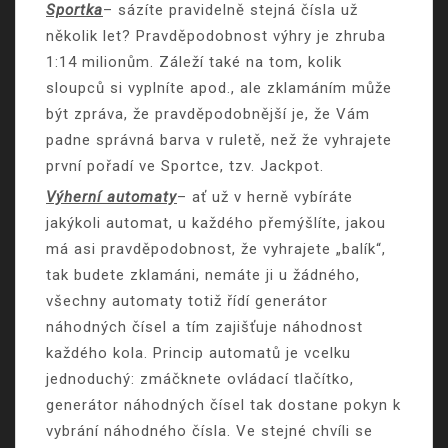
Sportka
– sázíte pravidelně stejná čísla už
několik let? Pravděpodobnost výhry je zhruba
1:14 milionům. Záleží také na tom, kolik
sloupců si vyplníte apod., ale zklamáním může
být zpráva, že pravděpodobnější je, že Vám
padne správná barva v ruletě, než že vyhrajete
první pořadí ve Sportce, tzv. Jackpot.
Výherní automaty
– ať už v herně vybíráte
jakýkoli automat, u každého přemýšlíte, jakou
má asi pravděpodobnost, že vyhrajete „balík“,
tak budete zklamáni, nemáte ji u žádného,
všechny automaty totiž řídí generátor
náhodných čísel a tím zajišťuje náhodnost
každého kola. Princip automatů je vcelku
jednoduchý: zmáčknete ovládací tlačítko,
generátor náhodných čísel tak dostane pokyn k
vybrání náhodného čísla. Ve stejné chvíli se