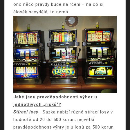
ono něco pravdy bude na rčení – na co si
člověk nevydělá, to nemá.
Jaké jsou pravděpodobnosti výher u
jednotlivých „risků“?
Stírací losy
– Sazka nabízí různé stírací losy v
hodnotě od 20 do 500 korun, největší
pravděpodobnost výhry je u losů za 500 korun,