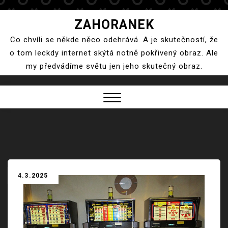
Skip
ZAHORANEK
to
Co chvíli se někde něco odehrává. A je skutečností, že
content
o tom leckdy internet skýtá notně pokřivený obraz. Ale
my předvádíme světu jen jeho skutečný obraz.
Close
Menu
4.3.2025