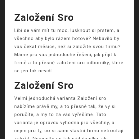
Založení Sro
Líbí se vám mít tu moc, lusknout si prstem, a
všechno aby bylo rázem hotové? Nebavilo by
vás čekat měsíce, než si založíte svou firmu?
Máme pro vás jednoduché řešení, jak přijít k
firmě a to přesně založení sro odborníky, které
se jen tak nevidí.
Založení Sro
Velmi jednoduchá varianta
Založení sro
nabízíme právě my, a to přesně tak, že vy si
poručíte, a my to za vás vyřešíme. Tato
varianta je opravdu výhodná pro všechny, a
nejen pro ty, co si sami vlastní firmu netroufají
založit. Nemusíte se tak pád úpadku, ale