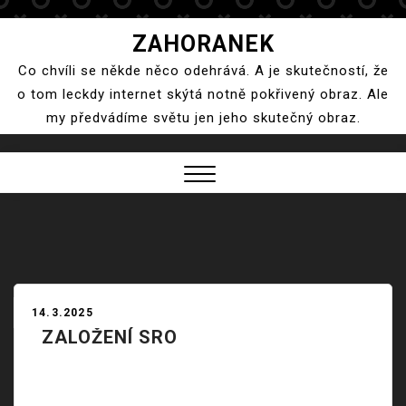
Skip
ZAHORANEK
to
Co chvíli se někde něco odehrává. A je skutečností, že
content
o tom leckdy internet skýtá notně pokřivený obraz. Ale
my předvádíme světu jen jeho skutečný obraz.
Close
Menu
14.3.2025
ZALOŽENÍ SRO