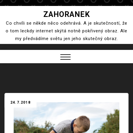
Skip
ZAHORANEK
to
Co chvíli se někde něco odehrává. A je skutečností, že
content
o tom leckdy internet skýtá notně pokřivený obraz. Ale
my předvádíme světu jen jeho skutečný obraz.
Close
Menu
24.7.2018