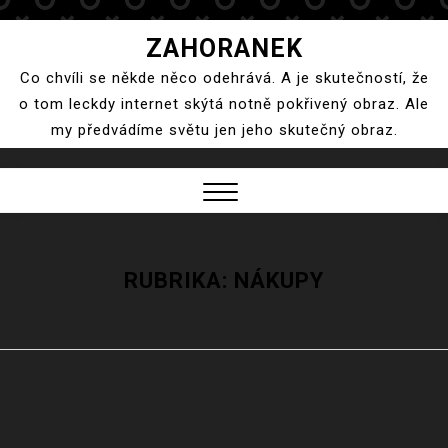
Skip
ZAHORANEK
to
Co chvíli se někde něco odehrává. A je skutečností, že
content
o tom leckdy internet skýtá notně pokřivený obraz. Ale
my předvádíme světu jen jeho skutečný obraz.
Close
Menu
RUBRIKA:
NÁKUPY